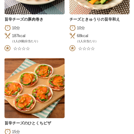
旨辛チーズの豚肉巻き
チーズときゅうりの旨辛和え
10分
10分
187kcal
68kcal
（1人(3個)分当たり）
（1人分当たり）
☆☆☆☆
☆☆☆☆
旨辛チーズのひとくちピザ
15分