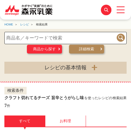
HOME
レシピ
検索結果
検索
商品から探す
詳細検索
レシピの基本情報
検索条件
クラフト切れてるチーズ 旨辛とうがらし味
を使ったレシピの検索結果
7
件
すべて
お料理
▼