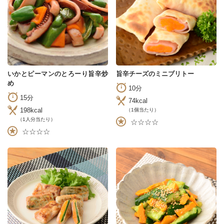
いかとピーマンのとろーり旨辛炒
旨辛チーズのミニブリトー
め
10分
15分
74kcal
198kcal
（1個当たり）
（1人分当たり）
☆☆☆☆
☆☆☆☆