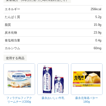
エネルギー
256kcal
たんぱく質
5.2g
脂質
15.9g
炭水化物
23.9g
食塩相当量
0.4g
カルシウム
60mg
使用する商品
フィラデルフィアク
森永おいしい牛乳
森永北海道バター
リームチーズ200g
180g