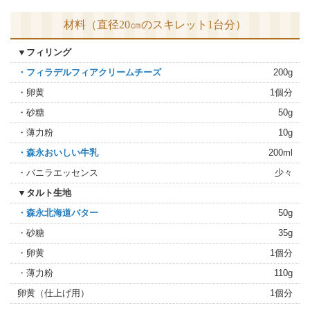
材料（直径20㎝のスキレット1台分）
▼フィリング
・フィラデルフィアクリームチーズ
200g
・卵黄
1個分
・砂糖
50g
・薄力粉
10g
・森永おいしい牛乳
200ml
・バニラエッセンス
少々
▼タルト生地
・森永北海道バター
50g
・砂糖
35g
・卵黄
1個分
・薄力粉
110g
卵黄（仕上げ用）
1個分