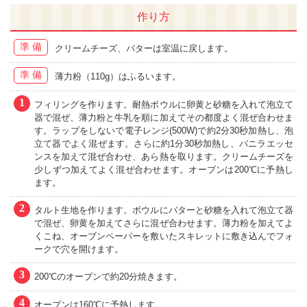
作り方
準備
クリームチーズ、バターは室温に戻します。
準備
薄力粉（110g）はふるいます。
1
フィリングを作ります。耐熱ボウルに卵黄と砂糖を入れて泡立て
器で混ぜ、薄力粉と牛乳を順に加えてその都度よく混ぜ合わせま
す。ラップをしないで電子レンジ(500W)で約2分30秒加熱し、泡
立て器でよく混ぜます。さらに約1分30秒加熱し、バニラエッセ
ンスを加えて混ぜ合わせ、あら熱を取ります。クリームチーズを
少しずつ加えてよく混ぜ合わせます。オーブンは200℃に予熱し
ます。
2
タルト生地を作ります。ボウルにバターと砂糖を入れて泡立て器
で混ぜ、卵黄を加えてさらに混ぜ合わせます。薄力粉を加えてよ
くこね、オーブンペーパーを敷いたスキレットに敷き込んでフォ
ークで穴を開けます。
3
200℃のオーブンで約20分焼きます。
4
オーブンは160℃に予熱します。