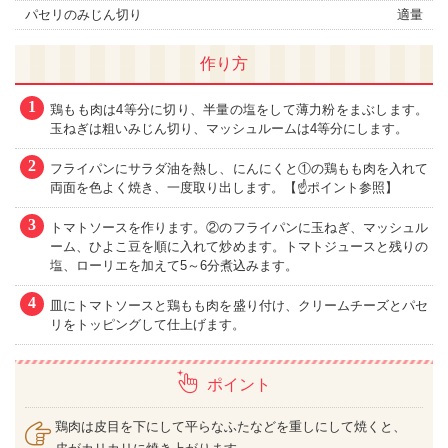
パセリのみじん切り
適量
作り方
1
鶏もも肉は4等分に切り、半量の塩をして薄力粉をまぶします。
玉ねぎは粗いみじん切り、マッシュルームは4等分にします。
2
フライパンにサラダ油を熱し、にんにくと①の鶏もも肉を入れて
両面を色よく焼き、一度取り出します。【☝ポイント参照】
3
トマトソースを作ります。②のフライパンに玉ねぎ、マッシュル
ーム、ひよこ豆を順に入れて炒めます。トマトジュースと残りの
塩、ローリエを加えて5～6分煮込みます。
4
皿にトマトソースと鶏もも肉を盛り付け、クリームチーズとパセ
リをトッピングして仕上げます。
ポイント
鶏肉は皮目を下にして平らなふたなどを重しにして焼くと、