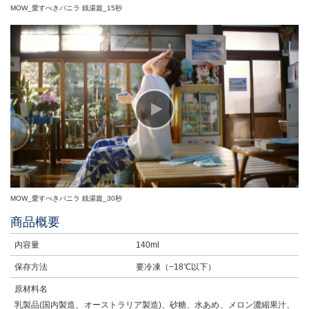
MOW_愛すべきバニラ 銭湯篇_15秒
MOW_愛すべきバニラ 銭湯篇_30秒
商品概要
内容量
140ml
保存方法
要冷凍（−18℃以下）
原材料名
乳製品(国内製造、オーストラリア製造)、砂糖、水あめ、メロン濃縮果汁、