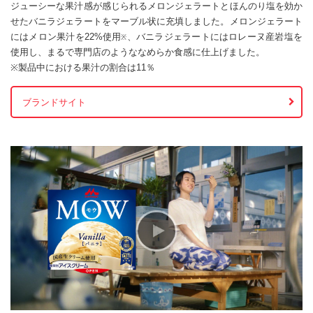
ジューシーな果汁感が感じられるメロンジェラートとほんのり塩を
効か
せたバニラジェラートをマーブル状に充填しました。
メロンジェラート
にはメロン果汁を22%使用
、
バニラジェラートにはロレーヌ産岩塩を
※
使用し、
まるで専門店のようななめらか食感に仕上げました。
※
製品中における果汁の割合は11％
ブランドサイト