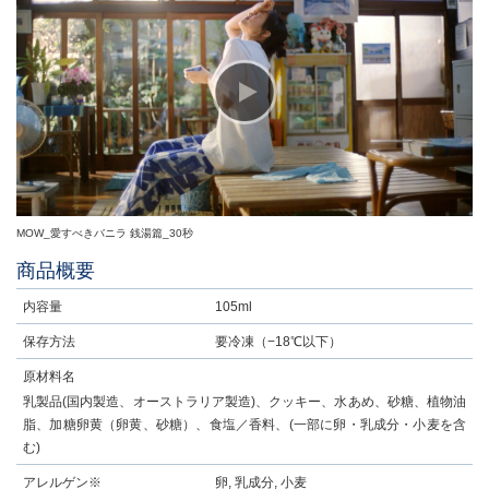
MOW_愛すべきバニラ 銭湯篇_30秒
商品概要
内容量
105ml
保存方法
要冷凍（−18℃以下）
原材料名
乳製品(国内製造、オーストラリア製造)、クッキー、水あめ、砂糖、植物油
脂、加糖卵黄（卵黄、砂糖）、食塩／香料、(一部に卵・乳成分・小麦を含
む)
アレルゲン※
卵, 乳成分, 小麦