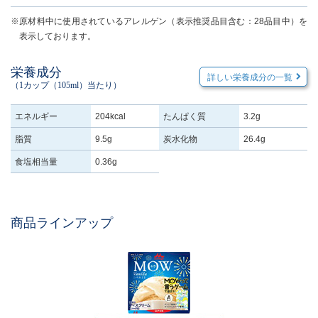
※原材料中に使用されているアレルゲン（表示推奨品目含む：28品目中）を
表示しております。
栄養成分
詳しい栄養成分の一覧
（1カップ（105ml）当たり）
エネルギー
204kcal
たんぱく質
3.2g
脂質
9.5g
炭水化物
26.4g
食塩相当量
0.36g
商品ラインアップ