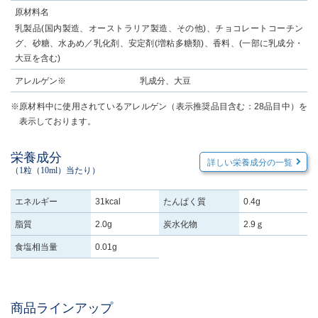
原材料名
乳製品(国内製造、オーストラリア製造、その他)、チョコレートコーチン
グ、砂糖、水あめ／乳化剤、安定剤(増粘多糖類)、香料、(一部に乳成分・
大豆を含む)
アレルゲン※
乳成分、大豆
※原材料中に使用されているアレルゲン（表示推奨品目含む：28品目中）を
表示しております。
栄養成分
詳しい栄養成分の一覧
（1粒（10ml）当たり）
エネルギー
31kcal
たんぱく質
0.4g
脂質
2.0g
炭水化物
2.9ｇ
食塩相当量
0.01g
商品ラインアップ