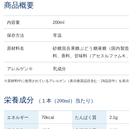
商品概要
内容量
200ml
保存方法
常温
原材料名
砂糖混合果糖ぶどう糖液糖（国内製
料、香料、甘味料（アセスルファムＫ
アレルゲン※
乳成分
※原材料中に使用されているアレルゲン（表示推奨品目含む：28品目中）を表
栄養成分
（１本（200ml）当たり）
エネルギー
70kcal
たんぱく質
2.1g