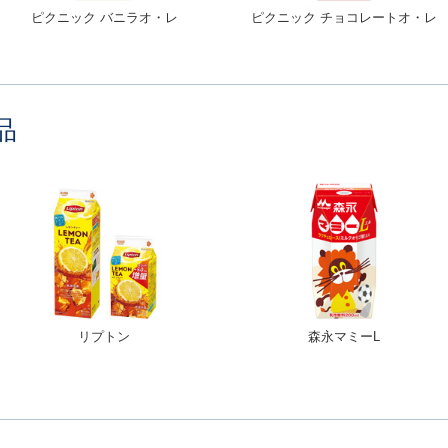
ピクニック バニラオ・レ
ピクニック チョコレートオ・レ
品
リプトン
森永マミーL