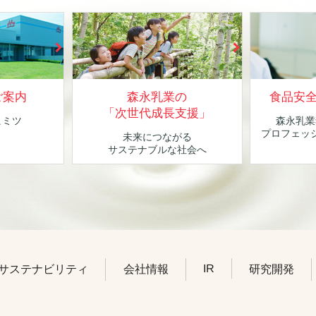
ご案内
森永乳業の
食品安
「次世代成長支援」
ヒミツ
森永乳業
！
プロフェッ
未来につながる
サステナブルな社会へ
IR
サステナビリティ
会社情報
研究開発