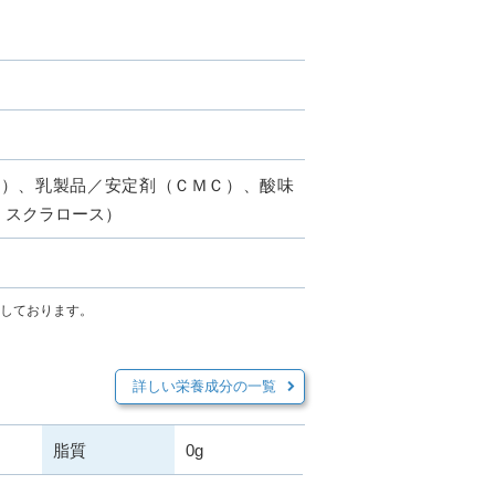
造）、乳製品／安定剤（ＣＭＣ）、酸味
、スクラロース）
示しております。
詳しい栄養成分の一覧
脂質
0g