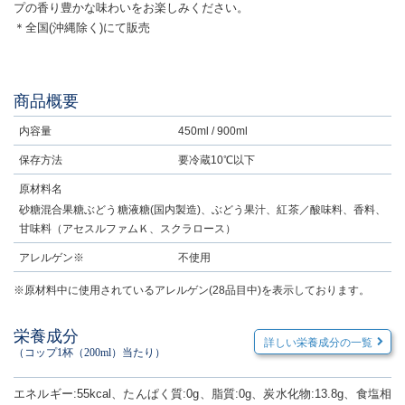
プの香り豊かな味わいをお楽しみください。
＊全国(沖縄除く)にて販売
商品概要
内容量
450ml / 900ml
保存方法
要冷蔵10℃以下
原材料名
砂糖混合果糖ぶどう糖液糖(国内製造)、ぶどう果汁、紅茶／酸味料、香料、
甘味料（アセスルファムＫ、スクラロース）
アレルゲン※
不使用
※原材料中に使用されているアレルゲン(28品目中)を表示しております。
栄養成分
詳しい栄養成分の一覧
（コップ1杯（200ml）当たり）
エネルギー:55kcal、たんぱく質:0g、脂質:0g、炭水化物:13.8g、食塩相