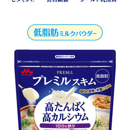
※1：牛乳1杯200ml（森永牛乳）と、本製品粉末20g（1食分）を
水180mlに溶かしたものとの比較
※2：栄養素等表示基準値