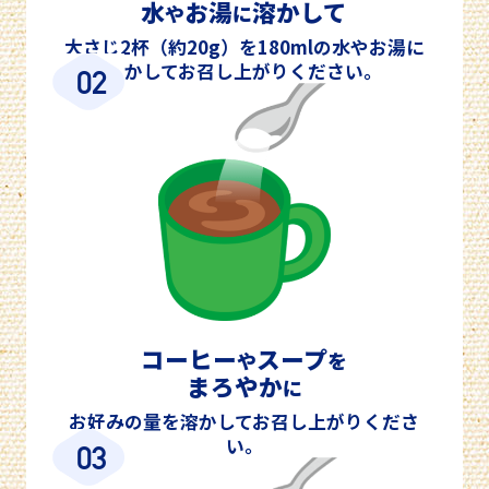
水
お湯
溶かして
や
に
大さじ2杯（約20g）を180mlの水やお湯に
溶かしてお召し上がりください。
02
コーヒー
スープ
や
を
まろやか
に
お好みの量を溶かしてお召し上がりくださ
い。
03