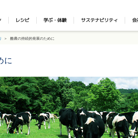
ン
レシピ
学ぶ・体験
サステナビリティ
会
り
酪農の持続的発展のために
めに