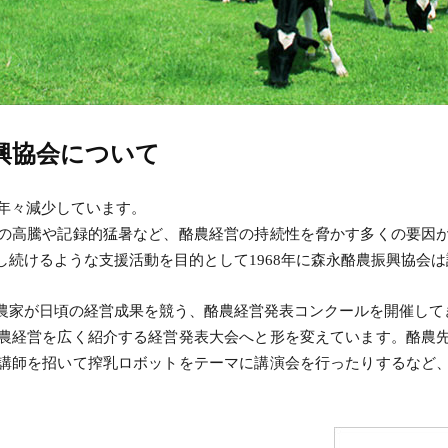
興協会について
、年々減少しています。
の高騰や記録的猛暑など、酪農経営の持続性を脅かす多くの要因
続けるような支援活動を目的として1968年に森永酪農振興協会
農家が日頃の経営成果を競う、酪農経営発表コンクールを開催して
農経営を広く紹介する経営発表大会へと形を変えています。酪農
講師を招いて搾乳ロボットをテーマに講演会を行ったりするなど