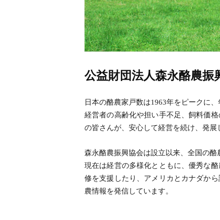
公益財団法人森永酪農振
日本の酪農家戸数は1963年をピークに
経営者の高齢化や担い手不足、飼料価格
の皆さんが、安心して経営を続け、発展し
森永酪農振興協会は設立以来、全国の酪
現在は経営の多様化とともに、優秀な酪
修を支援したり、アメリカとカナダから
農情報を発信しています。