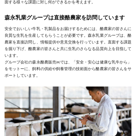
面する様々な課題に対し何ができるかを考えます。
森永乳業グループは直接酪農家を訪問しています
安全でおいしい牛乳・乳製品をお届けするためには、酪農家の皆さんに
良質な生乳を生産してもらうことが必要です。森永乳業グループは、酪
農家を直接訪問し、情報提供や意見交換を行っています。直面する課題
を掘り下げ、酪農家の皆さんと共に生乳のさらなる品質向上を目指して
います。
グループ会社の森永酪農販売㈱では、「安全・安心は健康な乳牛から」
をモットーに、飼料の供給や飼養管理の技術面から酪農家の皆さんをサ
ポートしています。