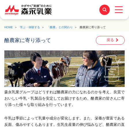
HOME
学ぶ・体験する
「酪農」との関わり
酪農家に寄り添って
酪農家に寄り添って
戻る
森永乳業グループはどうすれば酪農家の力になれるのかを考え、良質で
おいしい牛乳・乳製品を安定してお届けするため、酪農家の皆さんに寄
り添った様々な取り組みを行っています。
牛乳は季節によって乳量や成分が変化します。また、栄養が豊富である
反面、傷みやすくもあります。生乳生産量の伸び悩みなど、酪農家の直