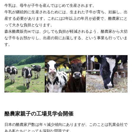
牛乳は、母牛が子牛を産んではじめて生産されます。
牛乳が継続的に生産されるためには、生まれた子牛が育ち、妊娠し、出
産する必要があります。これには2年以上の年月が必要で、酪農家にと
って大きな負担となります。
森永酪農販売㈱では、少しでも負担が軽減されるよう、酪農家から大切
な子牛をお預かりし、出産の前にお返しする、という事業も行っていま
す。
酪農家親子の工場見学会開催
日本の酪農家戸数は年々減少傾向にありますが、このことは乳業会社で
ある私たちにとっても深刻な問題です。