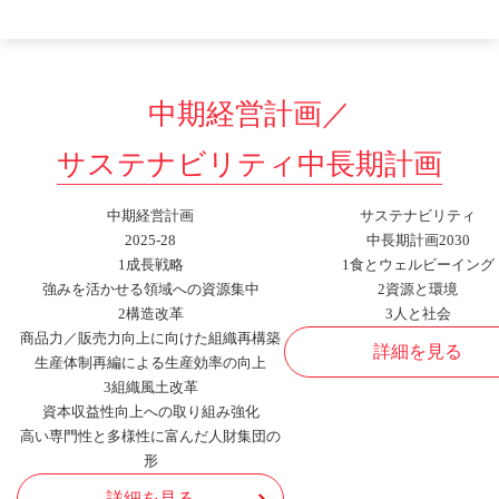
中期経営計画／
サステナビリティ中長期計画
中期経営計画
サステナビリティ
2025-28
中長期計画2030
1
成長戦略
1
食とウェルビーイング
強みを活かせる領域への資源集中
2
資源と環境
2
構造改革
3
人と社会
商品力／販売力向上に向けた組織再構築
詳細を見る
生産体制再編による生産効率の向上
3
組織風土改革
資本収益性向上への取り組み強化
高い専門性と多様性に富んだ人財集団の
形
詳細を見る