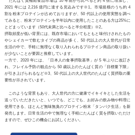
たんぱく質補給食品市場は 10 年前から比べると約 4 倍に増加し、
2021 年には 2,216 億円に達する見込みです※1。市場規模のうち約 4
割を粉末プロテインが占めておりますが、50 代以上の使用実態を調べ
てみると、粉末プロテインを半年以内に使用したことのある方は25%に
とどまっています（50代未満と比べると半分程度）※2。
摂取頻度が低い背景には、既存市場においてもともと味付けされたもの
やシェイカーで飲むタイプの商品が多く、50 代以上の大人世代が日常
生活の中で、手軽に無理なく取り入れられるプロテイン商品の取り扱い
が少ないことが要因と推察しています。
一方で、2020 年には、「日本人の食事摂取基準」が 5 年ぶりに改訂さ
れ、フレイル予防の観点から 50 歳以上のたんぱく質の「目標量下限」
が引き上げられるなど※3、50 代以上の大人世代のたんぱく質摂取の重
要性が示されています。
このような背景もあり、大人世代の方に健康でイキイキとした生活を
送っていただきたいと、いつでも、どこでも、お好みの飲み物や料理に
使用できる、ほとんど無味無臭のプロテイン粉末「タンパク生活」を新
発売します。日常生活の中で無理なく手軽にたんぱく質を摂取いただけ
ますので、ぜひこの機会にお試しください。