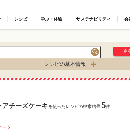
ン
レシピ
学ぶ・体験
サステナビリティ
会
商
検索
レシピの基本情報
5
レアチーズケーキ
を使ったレシピの検索結果
件
イーツ