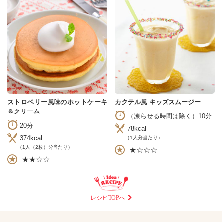
ストロベリー風味のホットケーキ
カクテル風 キッズスムージー
＆クリーム
（凍らせる時間は除く）10分
20分
78kcal
374kcal
（1人分当たり）
（1人（2枚）分当たり）
★☆☆☆
★★☆☆
レシピTOPへ