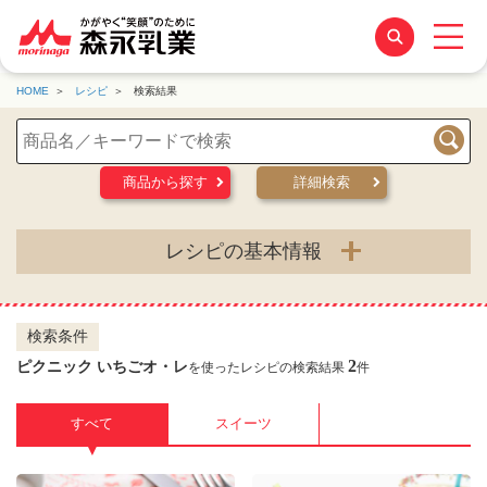
HOME
レシピ
検索結果
検索
商品から探す
詳細検索
レシピの基本情報
検索条件
2
ピクニック いちごオ・レ
を使ったレシピの検索結果
件
すべて
スイーツ
▼