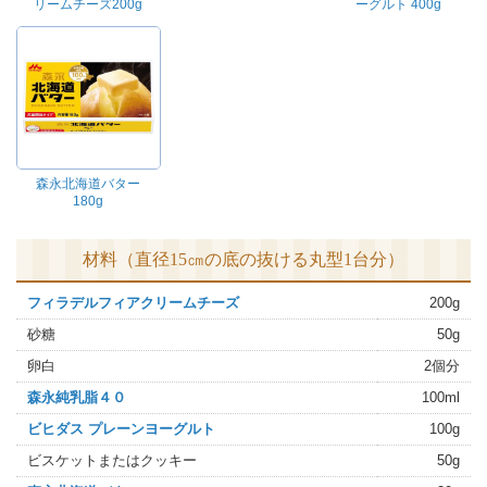
リームチーズ200g
ーグルト 400g
森永北海道バター
180g
材料（直径15㎝の底の抜ける丸型1台分）
フィラデルフィアクリームチーズ
200g
砂糖
50g
卵白
2個分
森永純乳脂４０
100ml
ビヒダス プレーンヨーグルト
100g
ビスケットまたはクッキー
50g