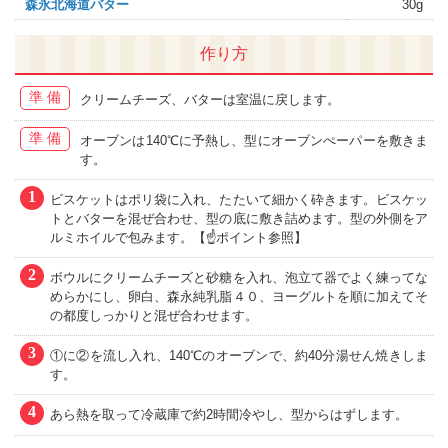
森永北海道バター
30g
作り方
準備
クリームチーズ、バターは室温に戻します。
準備
オーブンは140℃に予熱し、型にオーブンぺーパーを敷きま
す。
1
ビスケットはポリ袋に入れ、たたいて細かく砕きます。ビスケッ
トとバターを混ぜ合わせ、型の底に敷き詰めます。型の外側をア
ルミホイルで包みます。【☝ポイント参照】
2
ボウルにクリームチーズと砂糖を入れ、泡立て器でよく練ってな
めらかにし、卵白、森永純乳脂４０、ヨーグルトを順に加えてそ
の都度しっかりと混ぜ合わせます。
3
①に②を流し入れ、140℃のオーブンで、約40分湯せん焼きしま
す。
4
あら熱を取って冷蔵庫で約2時間冷やし、型からはずします。