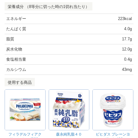
栄養成分 （8等分に切った時の1切れ当たり）
エネルギー
223kcal
たんぱく質
4.0g
脂質
17.7g
炭水化物
12.0g
食塩相当量
0.4g
カルシウム
43mg
使用する商品
フィラデルフィアク
森永純乳脂４０
ビヒダス プレーンヨ