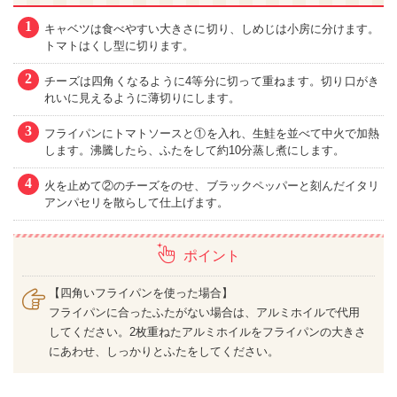
1
キャベツは食べやすい大きさに切り、しめじは小房に分けます。
トマトはくし型に切ります。
2
チーズは四角くなるように4等分に切って重ねます。切り口がき
れいに見えるように薄切りにします。
3
フライパンにトマトソースと①を入れ、生鮭を並べて中火で加熱
します。沸騰したら、ふたをして約10分蒸し煮にします。
4
火を止めて②のチーズをのせ、ブラックペッパーと刻んだイタリ
アンパセリを散らして仕上げます。
ポイント
【四角いフライパンを使った場合】
フライパンに合ったふたがない場合は、アルミホイルで代用
してください。2枚重ねたアルミホイルをフライパンの大きさ
にあわせ、しっかりとふたをしてください。