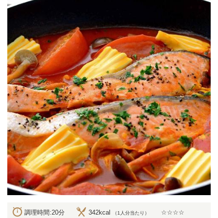
調理時間:20分
342kcal
☆☆☆☆
（1人分当たり）