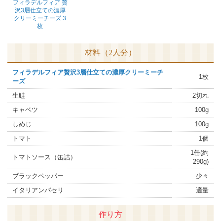
フィラデルフィア 贅
沢3層仕立ての濃厚
クリーミーチーズ 3
枚
材料（2人分）
フィラデルフィア贅沢3層仕立ての濃厚クリーミーチ
1枚
ーズ
生鮭
2切れ
キャベツ
100g
しめじ
100g
トマト
1個
1缶(約
トマトソース（缶詰）
290g)
ブラックペッパー
少々
イタリアンパセリ
適量
作り方