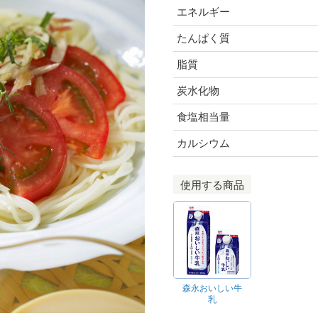
エネルギー
たんぱく質
脂質
炭水化物
食塩相当量
カルシウム
使用する商品
森永おいしい牛
乳