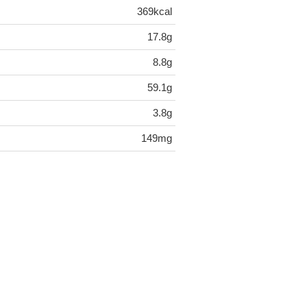
369kcal
17.8g
8.8g
59.1g
3.8g
149mg