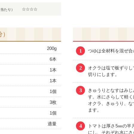
☆☆☆☆
分当たり）
分）
200g
1
つゆは全材料を混ぜ合
6本
2
オクラは塩で板ずりし
1本
切りにします。
1本
3
きゅうりとなすはみじ
1個
す。水にさらして軽く
3枚
オクラ、きゅうり、な
ます。
1個
適量
4
トマトは厚さ5㎜の半
にし、それぞれ水にさ