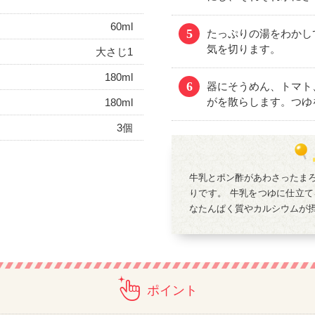
60ml
5
たっぷりの湯をわかし
気を切ります。
大さじ1
180ml
6
器にそうめん、トマト
がを散らします。つゆ
180ml
3個
牛乳とポン酢があわさったま
りです。 牛乳をつゆに仕立
なたんぱく質やカルシウムが
ポイント