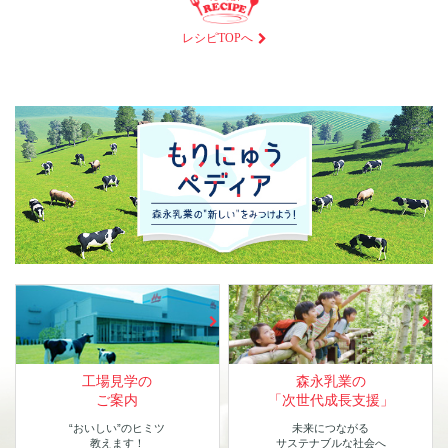
レシピTOPへ
工場見学の
森永乳業の
ご案内
「次世代成長支援」
“おいしい”のヒミツ
未来につながる
教えます！
サステナブルな社会へ