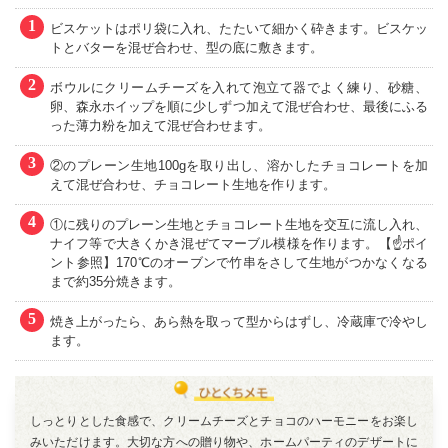
1
ビスケットはポリ袋に入れ、たたいて細かく砕きます。ビスケッ
トとバターを混ぜ合わせ、型の底に敷きます。
2
ボウルにクリームチーズを入れて泡立て器でよく練り、砂糖、
卵、森永ホイップを順に少しずつ加えて混ぜ合わせ、最後にふる
った薄力粉を加えて混ぜ合わせます。
3
②のプレーン生地100gを取り出し、溶かしたチョコレートを加
えて混ぜ合わせ、チョコレート生地を作ります。
4
①に残りのプレーン生地とチョコレート生地を交互に流し入れ、
ナイフ等で大きくかき混ぜてマーブル模様を作ります。【☝ポイ
ント参照】170℃のオーブンで竹串をさして生地がつかなくなる
まで約35分焼きます。
5
焼き上がったら、あら熱を取って型からはずし、冷蔵庫で冷やし
ます。
しっとりとした食感で、クリームチーズとチョコのハーモニーをお楽し
みいただけます。大切な方への贈り物や、ホームパーティのデザートに