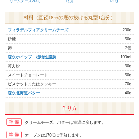
リームチーズ200g
脂肪
180g
材料（直径18㎝の底の抜ける丸型1台分）
フィラデルフィアクリームチーズ
200g
砂糖
50g
卵
2個
森永ホイップ 植物性脂肪
100ml
薄力粉
30g
スイートチョコレート
50g
ビスケットまたはクッキー
70g
森永北海道バター
40g
作り方
準備
クリームチーズ、バターは室温に戻します。
準備
オーブンは170℃に予熱します。