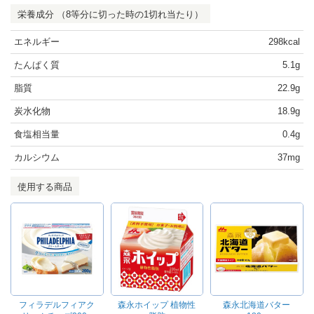
栄養成分 （8等分に切った時の1切れ当たり）
エネルギー
298kcal
たんぱく質
5.1g
脂質
22.9g
炭水化物
18.9g
食塩相当量
0.4g
カルシウム
37mg
使用する商品
フィラデルフィアク
森永ホイップ 植物性
森永北海道バター