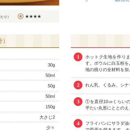
ク
糖れん乳
★★★★
当たり）
分）
1
ホットク生地を作り
す。ボウルに白玉粉を
30g
地の残りの全材料を加
50ml
2
れん乳、くるみ、シナ
50g
50ml
3
①を直径10㎝くらい
150g
平たい丸形にととのえ
大さじ2
4
フライパンにサラダ油
少々
で両面を焼きます。ホ