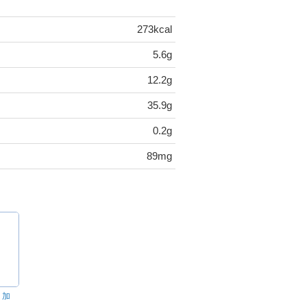
273kcal
5.6g
12.2g
35.9g
0.2g
89mg
 加