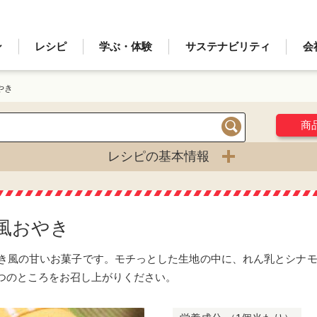
ン
レシピ
学ぶ・体験
サステナビリティ
会
やき
商
検索
レシピの基本情報
風おやき
き風の甘いお菓子です。モチっとした生地の中に、れん乳とシナ
つのところをお召し上がりください。