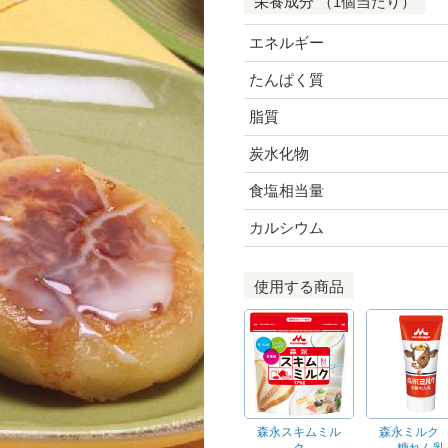
栄養成分 （1個当たり）
エネルギー
たんぱく質
脂質
炭水化物
食塩相当量
カルシウム
使用する商品
森永スキムミル
森永ミルク