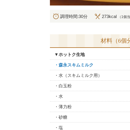
調理時間:30分
273kcal
（1個
材料（6個
▼ホットク生地
・森永スキムミルク
・水（スキムミルク用）
・白玉粉
・水
・薄力粉
・砂糖
・塩