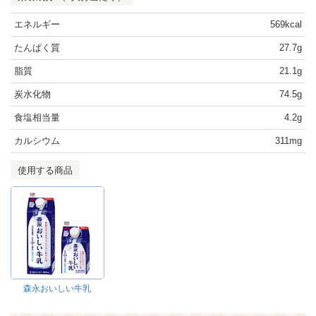
エネルギー
569kcal
たんぱく質
27.7g
脂質
21.1g
炭水化物
74.5g
食塩相当量
4.2g
カルシウム
311mg
使用する商品
森永おいしい牛乳