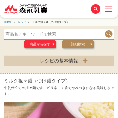
HOME
レシピ
ミルク担々麺（つけ麺タイプ）
検索
商品から探す
詳細検索
レシピの基本情報
ミルク担々麺（つけ麺タイプ）
牛乳仕立ての担々麺です。ピリ辛こく旨でやみつきになる美味しさで
す。