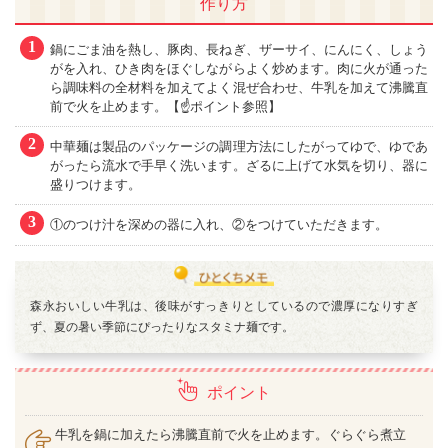
作り方
1
鍋にごま油を熱し、豚肉、長ねぎ、ザーサイ、にんにく、しょう
がを入れ、ひき肉をほぐしながらよく炒めます。肉に火が通った
ら調味料の全材料を加えてよく混ぜ合わせ、牛乳を加えて沸騰直
前で火を止めます。【☝ポイント参照】
2
中華麺は製品のパッケージの調理方法にしたがってゆで、ゆであ
がったら流水で手早く洗います。ざるに上げて水気を切り、器に
盛りつけます。
3
①のつけ汁を深めの器に入れ、②をつけていただきます。
森永おいしい牛乳は、後味がすっきりとしているので濃厚になりすぎ
ず、夏の暑い季節にぴったりなスタミナ麺です。
ポイント
牛乳を鍋に加えたら沸騰直前で火を止めます。ぐらぐら煮立