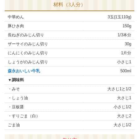
材料（3人分）
中華めん
3玉(1玉110g)
豚ひき肉
150g
長ねぎのみじん切り
1/3本分
ザーサイのみじん切り
30g
にんにくのみじん切り
1片分
しょうがのみじん切り
小さじ1
森永おいしい牛乳
500ml
▼調味料
・みそ
大さじ1と1/2
・しょう油
大さじ1
・豆板醤
小さじ1/2
・すりごま（白）
大さじ2
ごま油
大さじ1/2