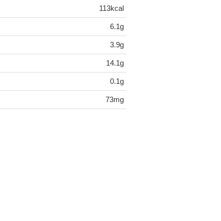
113kcal
6.1g
3.9g
14.1g
0.1g
73mg