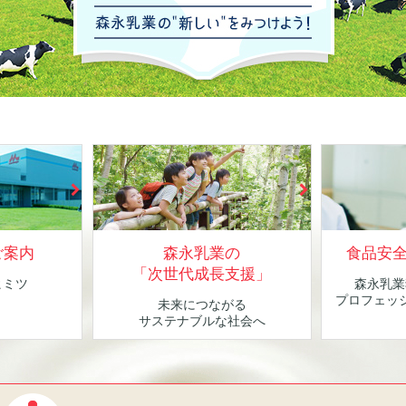
ご案内
森永乳業の
食品安
「次世代成長支援」
ヒミツ
森永乳業
！
プロフェッ
未来につながる
サステナブルな社会へ