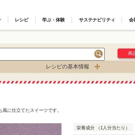
ン
レシピ
学ぶ・体験
サステナビリティ
会
商
検索
レシピの基本情報
ち風に仕立てたスイーツです。
栄養成分 （1人分当たり）