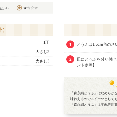
★☆☆☆
当たり）
分）
1丁
1
とうふは1.5cm角の
大さじ2
2
皿にとうふを盛り付け
大さじ3
ント参照】
「森永絹とうふ」はなめらか
味わえるのでスイーツとして
「森永絹とうふ」は宅配専用