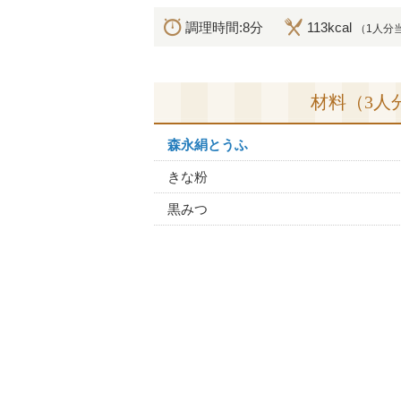
調理時間:8分
113kcal
（1人分
材料（3人
森永絹とうふ
きな粉
黒みつ