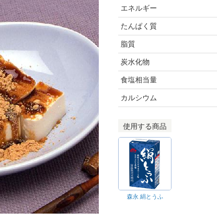
エネルギー
たんぱく質
脂質
炭水化物
食塩相当量
カルシウム
使用する商品
森永 絹とうふ