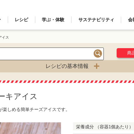
ン
レシピ
学ぶ・体験
サステナビリティ
会
アイス
商
検索
レシピの基本情報
ーキアイス
が楽しめる簡単チーズアイスです。
栄養成分 （容器1個あたり）