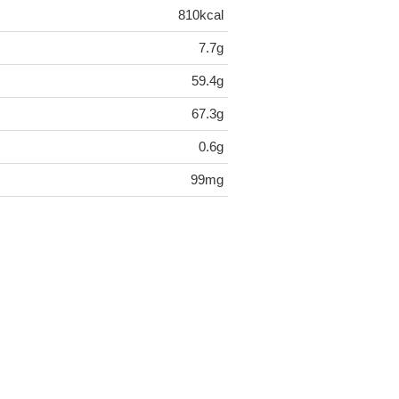
810kcal
7.7g
59.4g
67.3g
0.6g
99mg