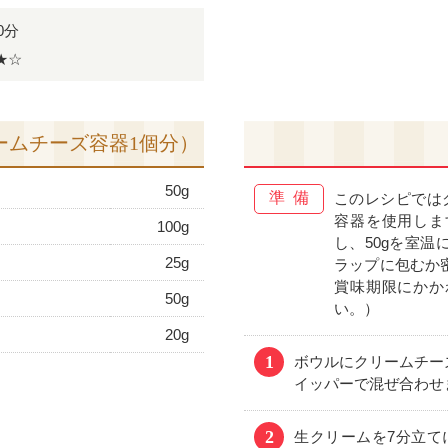
0分
★☆
ームチーズ容器1個分）
50g
準備
このレシピでは
容器を使用しま
100g
し、50gを室
25g
ラップに包むか
賞味期限にかか
50g
い。）
20g
1
ボウルにクリームチー
イッパーで混ぜ合わせ
2
生クリームを7分立て