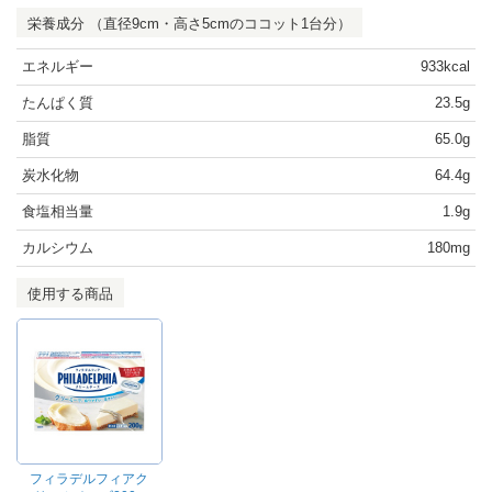
栄養成分 （直径9cm・高さ5cmのココット1台分）
エネルギー
933kcal
たんぱく質
23.5g
脂質
65.0g
炭水化物
64.4g
食塩相当量
1.9g
カルシウム
180mg
使用する商品
フィラデルフィアク