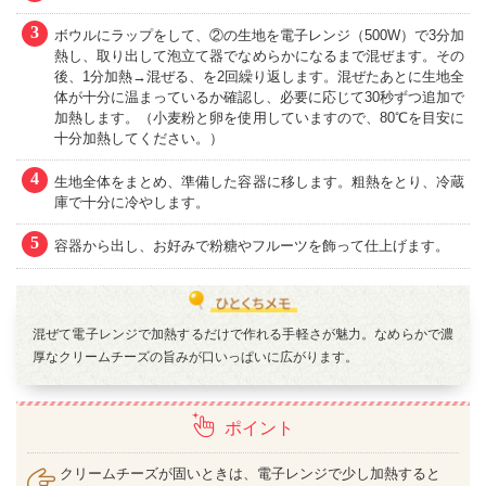
3
ボウルにラップをして、②の生地を電子レンジ（500W）で3分加
熱し、取り出して泡立て器でなめらかになるまで混ぜます。その
後、1分加熱→混ぜる、を2回繰り返します。混ぜたあとに生地全
体が十分に温まっているか確認し、必要に応じて30秒ずつ追加で
加熱します。（小麦粉と卵を使用していますので、80℃を目安に
十分加熱してください。）
4
生地全体をまとめ、準備した容器に移します。粗熱をとり、冷蔵
庫で十分に冷やします。
5
容器から出し、お好みで粉糖やフルーツを飾って仕上げます。
混ぜて電子レンジで加熱するだけで作れる手軽さが魅力。なめらかで濃
厚なクリームチーズの旨みが口いっぱいに広がります。
ポイント
クリームチーズが固いときは、電子レンジで少し加熱すると