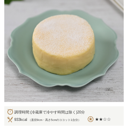
調理時間:(冷蔵庫で冷やす時間は除く)20分
★★☆☆
933kcal
（直径9cm・高さ5cmのココット1台分）