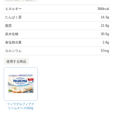
エネルギー
366kcal
たんぱく質
14.3g
脂質
21.8g
炭水化物
30.5g
食塩相当量
2.8g
カルシウム
57mg
使用する商品
フィラデルフィアク
リームチーズ200g