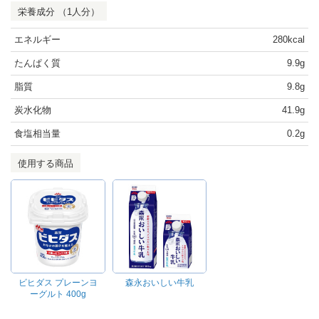
栄養成分 （1人分）
エネルギー
280kcal
たんぱく質
9.9g
脂質
9.8g
炭水化物
41.9g
食塩相当量
0.2g
使用する商品
ビヒダス プレーンヨ
森永おいしい牛乳
ーグルト 400g