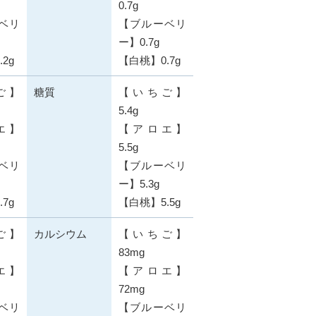
0.7g
ベリ
【ブルーベリ
ー】0.7g
2g
【白桃】0.7g
ご】
糖質
【いちご】
5.4g
エ】
【アロエ】
5.5g
ベリ
【ブルーベリ
ー】5.3g
7g
【白桃】5.5g
ご】
カルシウム
【いちご】
83mg
エ】
【アロエ】
72mg
ベリ
【ブルーベリ