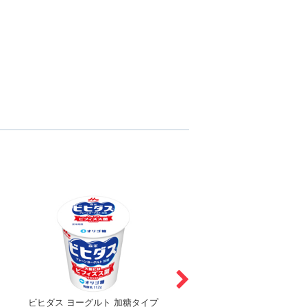
ビヒダス ヨーグルト 加糖タイプ
ビヒダス のむヨーグルト 