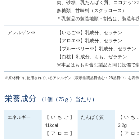
肉、砂糖、乳たんぱく質、ココナッツ
多糖類、甘味料（スクラロース）
＊乳製品の製造地順・割合は、製造年
アレルゲン※
【いちご※】乳成分、ゼラチン
【アロエ※】乳成分、ゼラチン
【ブルーベリー※】乳成分、ゼラチン
【白桃】乳成分、もも、ゼラチン
※本品はももを含む製品と同じ設備で
※原材料中に使用されているアレルゲン（表示推奨品目含む：28品目中）を表
栄養成分
（1個（75ｇ）当たり）
エネルギー
【いちご】
たんぱく質
【いち
41kcal
3.2g
【アロエ】
【アロ