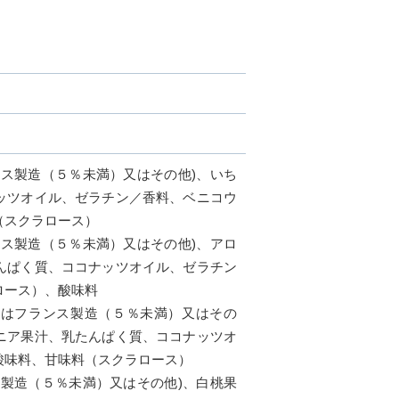
ンス製造（５％未満）又はその他)、いち
ッツオイル、ゼラチン／香料、ベニコウ
（スクラロース）
ンス製造（５％未満）又はその他)、アロ
んぱく質、ココナッツオイル、ゼラチン
ロース）、酸味料
又はフランス製造（５％未満）又はその
ニア果汁、乳たんぱく質、ココナッツオ
酸味料、甘味料（スクラロース）
ス製造（５％未満）又はその他)、白桃果