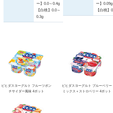
ー】0.0～0.4g
ー】0.09g
【白桃】0.0～
【白桃】0.
0.3g
ビヒダスヨーグルト フルーツポン
ビヒダスヨーグルト ブルーベリー
チサイダー風味 4ポット
ミックス＋ストロベリー 4ポット