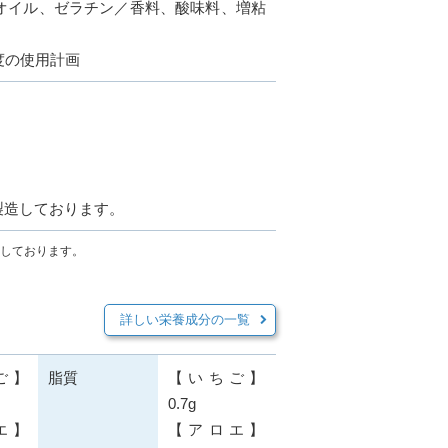
オイル、ゼラチン／香料、酸味料、増粘
度の使用計画
製造しております。
示しております。
詳しい栄養成分の一覧
ご】
脂質
【いちご】
0.7g
エ】
【アロエ】