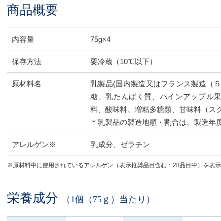
商品概要
内容量
75g×4
保存方法
要冷蔵（10℃以下）
原材料名
乳製品(国内製造又はフランス製造（
糖、乳たんぱく質、パインアップル
料、酸味料、増粘多糖類、甘味料（ス
＊乳製品の製造地順・割合は、製造年
アレルゲン※
乳成分、ゼラチン
※原材料中に使用されているアレルゲン（表示推奨品目含む：28品目中）を表
栄養成分
（1個（75ｇ）当たり）