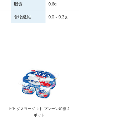
脂質
0.6g
食物繊維
0.0～0.3ｇ
ビヒダスヨーグルト プレーン加糖 4
ポット