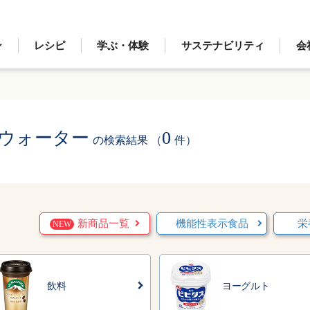
ン
レシピ
学ぶ・体験
サステナビリティ
会
ウォーター
0
の検索結果 （
件）
新商品一覧
機能性表示食品
栄
NEW
飲料
ヨーグルト