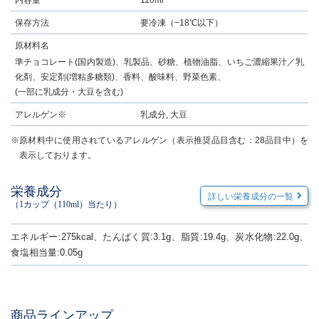
内容量
110ml
保存方法
要冷凍（−18℃以下）
原材料名
準チョコレート(国内製造)、乳製品、砂糖、植物油脂、いちご濃縮果汁／乳
化剤、安定剤(増粘多糖類)、香料、酸味料、野菜色素、
(一部に乳成分・大豆を含む)
アレルゲン※
乳成分, 大豆
※原材料中に使用されているアレルゲン（表示推奨品目含む：28品目中）を
表示しております。
栄養成分
詳しい栄養成分の一覧
（1カップ（110ml）当たり）
エネルギー:275kcal、たんぱく質:3.1g、脂質:19.4g、炭水化物:22.0g、
食塩相当量:0.05g
商品ラインアップ