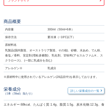
ブランドサイト
商品概要
内容量
300ml（50ml×6本）
保存方法
要冷凍（−18℃以下）
原材料名
乳製品(国内製造、オーストラリア製造、その他)、砂糖、水あめ、でん粉、
食塩／香料、安定剤(増粘多糖類)、乳化剤、甘味料(アセスルファムＫ、ス
クラロース)、 (一部に乳成分を含む)
アレルゲン※
乳成分
※原材料中に使用されているアレルゲン(28品目中)を表示しております。
栄養成分
詳しい栄養成分の一覧
（1本（50ml）当たり）
エネルギー:68kcal、たんぱく質:1.4g、脂質:1.5g、炭水化物:12.3g、食