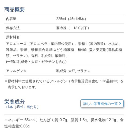
商品概要
内容量
225ml（45ml×5本）
保存方法
要冷凍（－18℃以下）
原材料名
アロエソース（アロエベラ（葉内部位使用）、砂糖）(国内製造)、水あめ、
乳製品、砂糖、砂糖混合果糖ぶどう糖液糖、植物油脂／安定剤(増粘多糖
類、ゼラチン)、香料、乳化剤、酸味料、
(一部に乳成分・大豆・ゼラチンを含む)
アレルゲン※
乳成分, 大豆, ゼラチン
※原材料中に使用されているアレルゲン（表示推奨品目含む：28品目中）を
表示しております。
栄養成分
詳しい栄養成分の一覧
（1本（45ml）当たり）
エネルギー:65kcal、たんぱく質:0.7g、脂質:1.5g、炭水化物:12.1g、食
塩相当量:0.03g