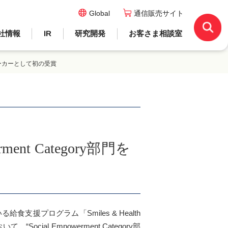
Global
通信販売サイト
社情報
IR
研究開発
お客さま相談室
日本の乳業メーカーとして初の受賞
owerment Category部門を
プログラム「Smiles & Health
おいて、“Social Empowerment Category部