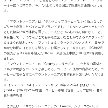
ントレーニア クリーミーとちおとめ苺ラテ」「マウントレーニア クリ
ーミーほうじ茶ラテ」を、7月上旬より全国にて数量限定発売いたしま
す。
「マウントレーニア」は、“チルドカップコーヒー”という新たなカテ
ゴリーを創造したパイオニアブランドです。「ミルクとコーヒーを中心
とした幅広い飲用体験を通じて、一人ひとりの心の拠り所になること」
を目指して、いつでもどこでも手軽に楽しむことができるエスプレッソ
＆ミルクの味わいや、リフレッシュ＆リラックスのひとときと、豊かで
幸せな時間のはじまりを皆さまにお届けしてまいりました。1993年2月
の発売から 33 年目を迎えた2025年、累計売上本数が100億本
を突破し
※
ました。
「マウントレーニア」の「Creamy」シリーズは、こだわりの素材と
ミルクの絶妙なバランスが楽しめる、コーヒー不使用の商品のため、コ
ーヒーが苦手な方にもマウントレーニアの世界観をお楽しみいただけま
す。
※ インテージSRI＆インテージSRI（2018年-2021年）およびインテー
ジSRI＋（2021年-2024年度）コーヒー市場（容器：カップ飲料） 各年
累計販売数量
このたび、「マウントレーニア」の「Creamy」シリーズのパッケー