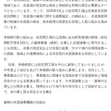
地域であり、水資源の安定的な保全と持続的な利用の両立が重要なテー
マとなっています。そこで、2025年3月より佐呂間工場は北海道常呂郡
佐呂間町と「水資源の確保に関する連携協定」の締結をし、水資源使用
量の削減や水資源の保全、排水処理の高度化を目指した取り組みを進め
ています。
本植樹の取り組みは、佐呂間工場の上流側にある町有牧場の跡地（佐呂
間町字啓生193-1）の森林整備（植樹）を通じた水源涵養
に寄与するこ
※
とを目指し、水量の安定化および水質の改善、サロマ湖の水環境改善へ
の貢献、地域との連携強化による共生型の水資源保全を目的としていま
す。
従来、本植樹祭には佐呂間工場を中心に参加してまいりましたが、
今年度より会社をあげて本植樹の取り組みに参画します。当社として、
事業拠点だけでなく、事業拠点に関連する流域全体で水資源保全と地域
共生のさらなる推進を図ってまいります。※水源涵養とは・・森林の土
壌などが雨水を蓄え、時間をかけて地下水や河川水として供給すること
で、水の量と質を安定させる働き
森林の水源涵養機能の仕組み