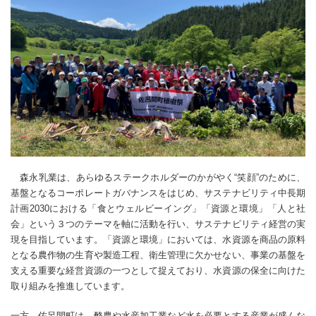
森永乳業は、あらゆるステークホルダーのかがやく“笑顔”のために、
基盤となるコーポレートガバナンスをはじめ、サステナビリティ中長期
計画2030における「食とウェルビーイング」「資源と環境」「人と社
会」という３つのテーマを軸に活動を行い、サステナビリティ経営の実
現を目指しています。「資源と環境」においては、水資源を商品の原料
となる農作物の生育や製造工程、衛生管理に欠かせない、事業の基盤を
支える重要な経営資源の一つとして捉えており、水資源の保全に向けた
取り組みを推進しています。
一方、佐呂間町は、酪農や水産加工業など水を必要とする産業が盛んな