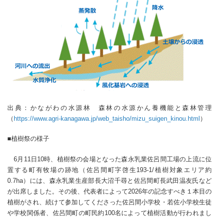
出典：かながわの水源林 森林の水源かん養機能と森林管理
（
https://www.agri-kanagawa.jp/web_taisho/mizu_suigen_kinou.html
）
■植樹祭の様子
6月11日10時、植樹祭の会場となった森永乳業佐呂間工場の上流に位
置する町有牧場の跡地（佐呂間町字啓生193-1/植樹対象エリア約
0.7ha）には、森永乳業生産部長大沼千尋と佐呂間町長武田温友氏など
が出席しました。その後、代表者によって2026年の記念すべき１本目の
植樹がされ、続けて参加してくださった佐呂間小学校・若佐小学校生徒
や学校関係者、佐呂間町の町民約100名によって植樹活動が行われまし