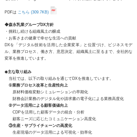
PDFは
こちら (309.7KB)
◆森永乳業グループDX方針
・挑戦し続ける組織風土の醸成
・お客さまの健康で幸せな生活への貢献
DXを「デジタル技術を活用した企業変革」と位置づけ、ビジネスモデ
ル、業務プロセス、働き方、意思決定、組織風土に至るまで、全社的な
変革を推進しています。
◆主な取り組み
当社では、以下の取り組みを通じてDXを推進しています。
①業務プロセス改革と生産性向上
原材料価格変動シミュレーションの早期化
財務会計業務のデジタル化や請求書の電子化による業務高度化
②データ活用による顧客価値向上
CDPを活用した顧客データの統合・分析
顧客ニーズに応じたコミュニケーション高度化
③生産・サプライチェーンの高度化
生産現場のデータ活用による可視化・効率化