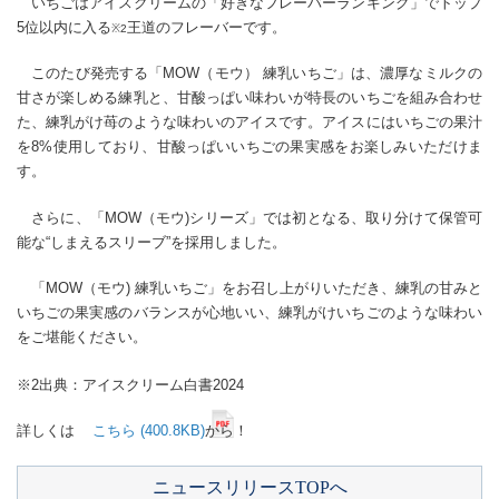
いちごはアイスクリームの「好きなフレーバーランキング」でトップ
5位以内に入る
王道のフレーバーです。
※2
このたび発売する「MOW（モウ） 練乳いちご」は、濃厚なミルクの
甘さが楽しめる練乳と、甘酸っぱい味わいが特長のいちごを組み合わせ
た、練乳がけ苺のような味わいのアイスです。アイスにはいちごの果汁
を8%使用しており、甘酸っぱいいちごの果実感をお楽しみいただけま
す。
さらに、「MOW（モウ)シリーズ」では初となる、取り分けて保管可
能な“しまえるスリーブ”を採用しました。
「MOW（モウ) 練乳いちご」をお召し上がりいただき、練乳の甘みと
いちごの果実感のバランスが心地いい、練乳がけいちごのような味わい
をご堪能ください。
※2出典：アイスクリーム白書2024
詳しくは
こちら (400.8KB)
から！
ニュースリリースTOPへ