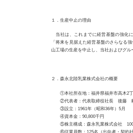
１．生産中止の理由
当社は、これまでに経営基盤の強化に
「将来を見据えた経営基盤のさらなる強
山工場の生産を中止し、当社およびグル
２．森永北陸乳業株式会社の概要
①本社所在地：福井県福井市高木2丁目
②代表者：代表取締役社長 後藤 
③設立：1961年（昭和36年）5月
④資本金：90,800千円
⑤株主構成：森永乳業株式会社 100
⑥従業員数：125名（出向者・契約社員