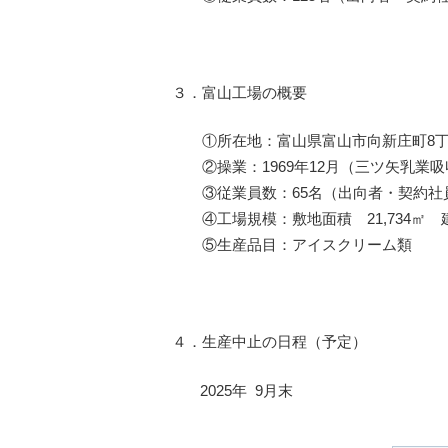
３．富山工場の概要
①所在地：富山県富山市向新庄町8丁目
②操業：1969年12月（三ツ矢乳業吸
③従業員数：65名（出向者・契約社員
④工場規模：敷地面積 21,734㎡ 建築
⑤生産品目：アイスクリーム類
４．生産中止の日程（予定）
2025年 9月末