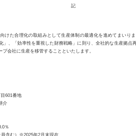
記
向けた合理化の取組みとして生産体制の最適化を進めてまいりま
化」、「効率性を重視した財務戦略」に則り、全社的な生産拠点
ープ会社に生産を移管することといたします。
601番地
耕介
.0％
含む）※2025年2月末現在