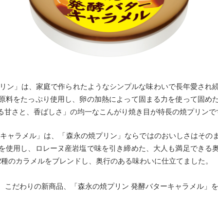
プリン」は、家庭で作られたようなシンプルな味わいで長年愛され
原料をたっぷり使用し、卵の加熱によって固まる力を使って固め
る甘さと、香ばしさ」の均一なこんがり焼き目が特長の焼プリンで
キャラメル」は、「森永の焼プリン」ならではのおいしさはその
を使用し、ロレーヌ産岩塩で味を引き締めた、大人も満足できる
2種のカラメルをブレンドし、奥行のある味わいに仕立てました。
、こだわりの新商品、「森永の焼プリン 発酵バターキャラメル」