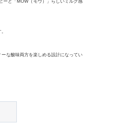
ヒーと「MOW（モウ）」らしいミルク感
す。
ィーな酸味両方を楽しめる設計になってい