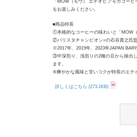
「MOW（モウ） エチオピアモカコー
をお楽しみください。
■商品特長
①本格的なコーヒーの味わいと「MOW
②バリスタチャンピオン
の石谷貴之氏
※
※2017年、2019年、2023年JAPAN BARI
③中深煎り、浅煎りの2種の豆から抽出
ます。
④爽やかな風味と甘いコクが特長のエチオ
詳しくはこちら (273.1KB)