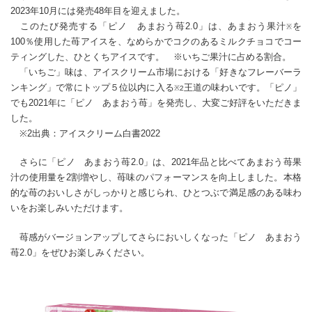
2023年10月には発売48年目を迎えました。
このたび発売する「ピノ あまおう苺2.0」は、あまおう果汁
を
※
100％使用した苺アイスを、なめらかでコクのあるミルクチョコでコー
ティングした、ひとくちアイスです。 ※いちご果汁に占める割合。
「いちご」味は、アイスクリーム市場における「好きなフレーバーラ
ンキング」で常にトップ５位以内に入る
王道の味わいです。「ピノ」
※2
でも2021年に「ピノ あまおう苺」を発売し、大変ご好評をいただきま
した。
※2出典：アイスクリーム白書2022
さらに「ピノ あまおう苺2.0」は、2021年品と比べてあまおう苺果
汁の使用量を2割増やし、苺味のパフォーマンスを向上しました。本格
的な苺のおいしさがしっかりと感じられ、ひとつぶで満足感のある味わ
いをお楽しみいただけます。
苺感がバージョンアップしてさらにおいしくなった「ピノ あまおう
苺2.0」をぜひお楽しみください。