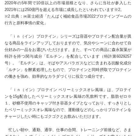
2020年の5年間で10倍以上の市場規模となり、さらに当社が参入した
2021年には250億円を超える市場に成長したといわれています※2。
※2 出典：㈱富士経済「たんぱく補給食品市場2022プロテインブームの
行方と原料事情の変化」
「ｉｎ（イン）プロテイン」シリーズは容器やプロテイン配合量が異
なる商品をラインアップしておりますので、気分やシーンに合わせて自
分好みの一品をお選びいただけます。また、すべての商品に森永製菓が
特許を持つ関与成分「Eルチン」を配合しています（特許第6029257
号）。「Eルチン」は、そばやアスパラガスなどに含まれる抗酸化成分
「ルチン」を酵素処理したもので、プロテインと同時摂取でプロテイン
の働きを強め、効率的なカラダづくりに役立つ成分です。
「ｉｎ（イン）プロテイン ベリーミックスオレ風味」は、プロテイ
ンを15g配合したベリーミックスオレ風味の乳飲料です。脂肪ゼロ※
１、砂糖不使用のキャップ付き容器タイプとなっており、すっきりとし
たベリーミックスオレ風味なので、運動後などのしっかりプロテインを
チャージしたい時にもゴクゴクとお飲みいただけます。
忙しい朝や、通勤、通学、仕事の合間、トレーニング前後など、さま