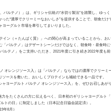
、パルテノ）」は、ギリシャ伝統の“水切り製法”を踏襲し、ゆっく
かった“濃厚でクリーミーなおいしさ”を提供することで、朝食だけ
シャヨーグルト市場を牽引してまいりました。
テイン（＝たんぱく質）」への関心が高まっていることから、おい
む「パルテノ」はデザートシーンだけではなく、朝食時・昼食時に
ルテノ」をご支持いただき、2021年度に引き続き2022年度も前
ノ オレンジソース入」は「パルテノ」ならではの濃厚でクリーミ
りソースを敷いた、おいしくプロテインも補給できる一品です。
ャヨーグルト パルテノ オレンジソース入」を、ぜひお召しあが
の魅力をたくさんの方に伝えるべく、日本初のギリシャヨーグルト「
ヨーグルトの日」に制定しました（日本記念日協会認定済）。
019年8月）