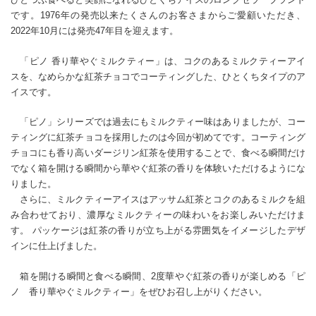
です。1976年の発売以来たくさんのお客さまからご愛顧いただき、
2022年10月には発売47年目を迎えます。
「ピノ 香り華やぐミルクティー」は、コクのあるミルクティーアイ
スを、なめらかな紅茶チョコでコーティングした、ひとくちタイプのア
イスです。
「ピノ」シリーズでは過去にもミルクティー味はありましたが、コー
ティングに紅茶チョコを採用したのは今回が初めてです。コーティング
チョコにも香り高いダージリン紅茶を使用することで、食べる瞬間だけ
でなく箱を開ける瞬間から華やぐ紅茶の香りを体験いただけるようにな
りました。
さらに、ミルクティーアイスはアッサム紅茶とコクのあるミルクを組
み合わせており、濃厚なミルクティーの味わいをお楽しみいただけま
す。 パッケージは紅茶の香りが立ち上がる雰囲気をイメージしたデザ
インに仕上げました。
箱を開ける瞬間と食べる瞬間、2度華やぐ紅茶の香りが楽しめる「ピ
ノ 香り華やぐミルクティー」をぜひお召し上がりください。