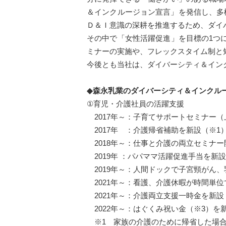
＆インクルージョン宣言」を発信し、多
Ｄ＆Ｉ意識の深耕を推進するため、ダイ
その中で「女性活躍促進」を目標の1つ
ミナーの実施や、フレックスタイム制と
今後とも当社は、ダイバーシティ＆イン
◆森永乳業のダイバーシティ＆インクル
①育児・介護社員の活躍支援
2017年～：子育てサポートセミナー（
2017年 ：介護帰省補助を新設（※1
2018年～：仕事と介護の両立セミナー
2019年 ：パパママ活躍促進手当を新設
2019年～：人間ドックで子宮頸がん
2021年～：看護、介護休暇が時間単位
2021年～：介護両立支援一時金を新設
2022年～：はぐくみ祝い金（※3）を
※1 家族の介護のために帰省した場合