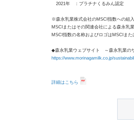
2021年 ：プラチナくるみん認定
※森永乳業株式会社のMSCI指数への組
MSCIまたはその関連会社による森永乳
MSCI指数の名称およびロゴはMSCI
◆森永乳業ウェブサイト ～森永乳業の
https://www.morinagamilk.co.jp/sustainabili
詳細はこちら