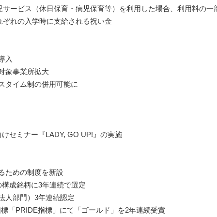
児サービス（休日保育・病児保育等）を利用した場合、利用料の一
れぞれの入学時に支給される祝い金
導入
対象事業所拡大
クスタイム制の併用可能に
セミナー『LADY, GO UP!』の実施
するための制度を新設
の構成銘柄に3年連続で選定
法人部門）3年連続認定
指標「PRIDE指標」にて「ゴールド」を2年連続受賞