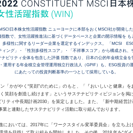
MSCI日本株女性活躍指数 ニューヨークに本部をおくMSCI社が開発し
価指数で、女性活躍推進法に基づくデータベースと企業の開示情報を も
、多様性に関するリーダー企業を選定するインデックス。 「MCSI ES
ティング」・「性別多様性スコア」・「不祥事スコア」から構成され、
テナビリティ全体を包含した評価 指数であり、日本の公的年金積立金を
・運用する年金積立金管理運用独立行政法人（GPIF）も、ESG投資の
にあたっての投資判断基準の一つとして採用している。
ン「かがやく“笑顔”のために」のもと、「『おいしいと健康』を
やく笑顔を創造し続けます」というサステナビリティビジョンを掲
ビリティ中長期計画2030」を策定しました。また、「新中期経営計画
事業と連動したサステナビリティ活動に取り組んでおります。
進においては、2017年に「ワークスタイル変革委員会」を立ち上
境を目指して取り組みを開始しました。その後、2018 年を“ダ