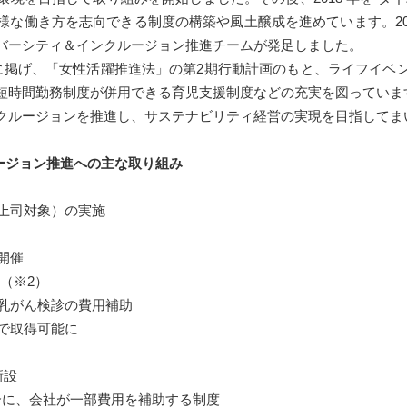
様な働き方を志向できる制度の構築や風土醸成を進めています。20
バーシティ＆インクルージョン推進チームが発足しました。
に掲げ、「女性活躍推進法」の第2期行動計画のもと、ライフイベ
短時間勤務制度が併用できる育児支援制度などの充実を図っていま
クルージョンを推進し、サステナビリティ経営の実現を目指してま
ージョン推進への主な取り組み
上司対象）の実施
）
開催
（※2）
、乳がん検診の費用補助
で取得可能に
新設
に、会社が一部費用を補助する制度