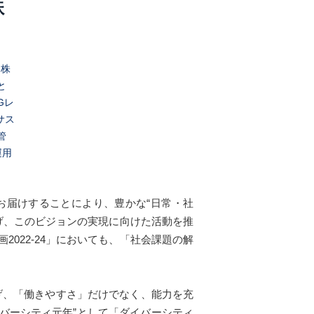
た株
と
Gレ
サス
管
運用
お届けすることにより、豊かな“日常・社
げ、このビジョンの実現に向けた活動を推
2022-24」においても、「社会課題の解
げ、「働きやすさ」だけでなく、能力を充
イバーシティ元年”として「ダイバーシティ