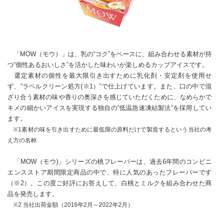
「MOW（モウ）」は、乳の“コク”をベースに、組み合わせる素材が持
つ“個性あるおいしさ”を活かした味わいが楽しめるカップアイスです。
選定素材の個性を最大限引き出すために乳化剤・安定剤を使用せ
ず、“ラベルクリーン処方(※1）”で仕上げています。また、口の中で混
ざり合う素材の味や香りの奥深さを感じていただくために、なめらかで
キメの細かいアイスを実現する独自の“低温急速凍結製法”を採用してい
ます。
※1素材の味を引き出すために最低限の原料だけで製造するという当社の考
え方の名称
「MOW（モウ)」シリーズの桃フレーバーは、過去6年間のコンビニ
エンスストア期間限定商品の中で、特に人気のあったフレーバーです
（※2）。この度ご好評にお答えして、白桃とミルクを組み合わせた商
品を発売します。
※2 当社出荷金額（2016年2月～2022年2月）