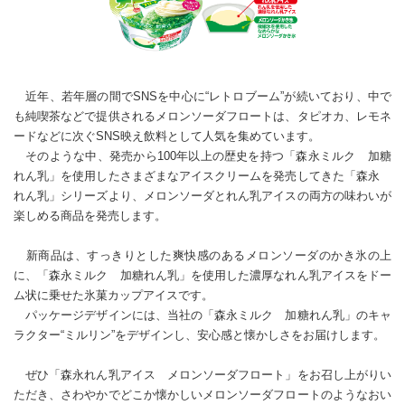
近年、若年層の間でSNSを中心に“レトロブーム”が続いており、中で
も純喫茶などで提供されるメロンソーダフロートは、タピオカ、レモネ
ードなどに次ぐSNS映え飲料として人気を集めています。
そのような中、発売から100年以上の歴史を持つ「森永ミルク 加糖
れん乳」を使用したさまざまなアイスクリームを発売してきた「森永
れん乳」シリーズより、メロンソーダとれん乳アイスの両方の味わいが
楽しめる商品を発売します。
新商品は、すっきりとした爽快感のあるメロンソーダのかき氷の上
に、「森永ミルク 加糖れん乳」を使用した濃厚なれん乳アイスをドー
ム状に乗せた氷菓カップアイスです。
パッケージデザインには、当社の「森永ミルク 加糖れん乳」のキャ
ラクター“ミルリン”をデザインし、安心感と懐かしさをお届けします。
ぜひ「森永れん乳アイス メロンソーダフロート」をお召し上がりい
ただき、さわやかでどこか懐かしいメロンソーダフロートのようなおい