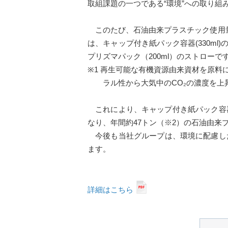
取組課題の一つである“環境”への取り
このたび、石油由来プラスチック使用量
は、キャップ付き紙パック容器(330m
プリズマパック（200ml）のストローで
※1 再生可能な有機資源由来資材を原
ラル性から大気中のCO₂の濃度を上昇
これにより、キャップ付き紙パック容器（
なり、年間約47トン（※2）の石油由来
今後も当社グループは、環境に配慮し
ます。
詳細はこちら