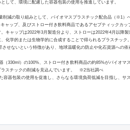
組みとして、環境に配慮した容器包装の使用を推進しています。
削減の取り組みとして、バイオマスプラスチック配合品（※1）
l)のキャップ、及びストロー付き飲料商品であるアセプティックカップ
す。キャップは2022年3月製造分より、ストローは2022年4月以
料に、化学的または生物学的に合成することで得られるプラスチック
させないという特徴があり、地球温暖化の防止や化石資源への依
330ml）の100%、ストロー付き飲料商品の約85%がバイオ
プラスチックの削減を見込んでいます。 ※2当社調べ
た容器包装の使用を促進し、さらなる環境負荷低減を目指し、サス