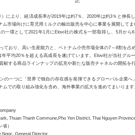
記
0年）に上り、経済成長率が2019年は約7％、2020年は約3％と伸
ナム市場向けに育児用ミルクの輸出販売を中心に事業を展開してま
環として2021年1月にElovi社の株式を一部取得し、5月か
行っており、高い生産能力と、ベトナム小売市場全体の7～8割を
年平均20％を超える高成長を遂げています。Elovi社が当社グ
貢献する商品ラインナップの拡充や新たな販売チャネルの開拓を
ンの一つに「世界で独自の存在感を発揮できるグローバル企業へ」を
トナムでの取り組み強化を含め、海外事業の拡大を進めてまいります
Company
 Thuan Thanh Commune,Pho Yen District, Thai Nguyen Province
省）
, General Director