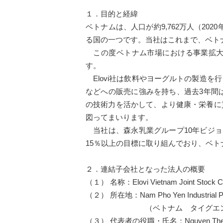
１．目的と経緯
ベトナムは、人口が約9,762万人（202
る国の一つです。当社はこれまで、ベト
この度ベトナム市場における事業拡大の一
す。
Elovi社は飲料やヨーグルトの製造を
などへの販売に強みを持ち、過去3年間は
の技術力を活かして、より健康・栄養に
図ってまいります。
当社は、森永乳業グループ10年ビジョ
15％以上の目標に取り組んでおり、ベ
２．連結子会社となった法人の概要
（１） 名称：Elovi Vietnam Joint Stock 
（２） 所在地：Nam Pho Yen Industrial Park,
（ベトナム タイグエン
（３） 代表者の役職・氏名：Nguyen The Ngoc