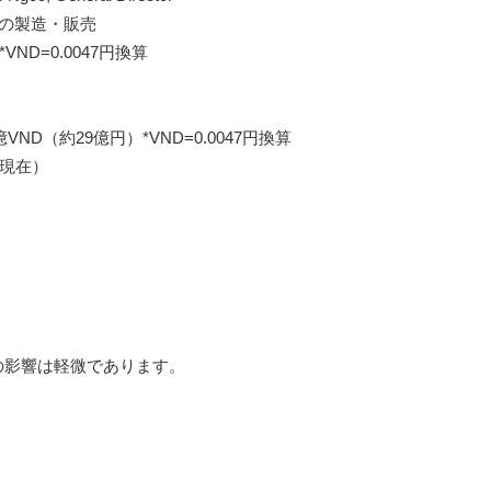
品の製造・販売
VND=0.0047円換算
億VND（約29億円）*VND=0.0047円換算
日現在）
）
の影響は軽微であります。