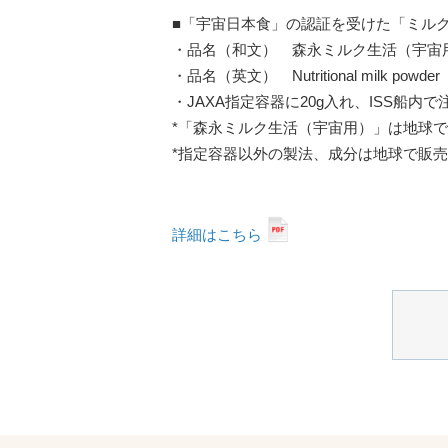
■「宇宙日本食」の認証を受けた「ミル
・品名（和文） 森永ミルク生活（宇
・品名（英文） Nutritional milk powder
・JAXA指定容器に20g入れ、ISS船内
*「森永ミルク生活（宇宙用）」は地球
*指定容器以外の製法、成分は地球で販
詳細はこちら