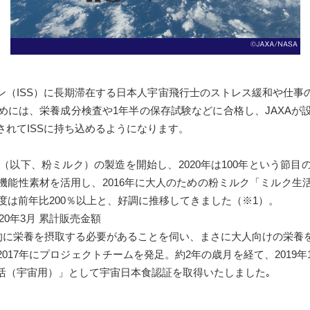
ン（ISS）に長期滞在する日本人宇宙飛行士のストレス緩和や仕事
めには、栄養成分検査や1年半の保存試験などに合格し、JAXAが
れてISSに持ち込めるようになります。
ク（以下、粉ミルク）の製造を開始し、2020年は100年という節
機能性素材を活用し、2016年に大人のための粉ミルク「ミルク生
年度は前年比200％以上と、好調に推移してきました（※1）。
20年3月 累計販売金額
効率的に栄養を摂取する必要があることを伺い、まさに大人向けの栄
17年にプロジェクトチームを発足。約2年の歳月を経て、2019年
活（宇宙用）」として宇宙日本食認証を取得いたしました｡